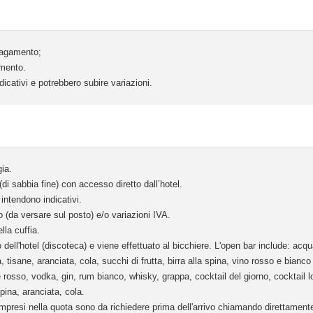
 pagamento;
amento.
icativi e potrebbero subire variazioni.
ia.
di sabbia fine) con accesso diretto dall’hotel.
 intendono indicativi.
o (da versare sul posto) e/o variazioni IVA.
ella cuffia.
rno dell'hotel (discoteca) e viene effettuato al bicchiere. L'open bar include: ac
, tisane, aranciata, cola, succhi di frutta, birra alla spina, vino rosso e bianco
rosso, vodka, gin, rum bianco, whisky, grappa, cocktail del giorno, cocktail lo
spina, aranciata, cola.
ompresi nella quota sono da richiedere prima dell'arrivo chiamando direttamente 