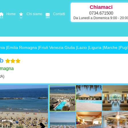
Chiamaci
0734.671500
Home
Chi siamo
Contatti
Da Lunedì a Domenica 9:00 - 20:0
nia
|
Emilia Romagna
|
Friuli Venezia Giulia
|
Lazio
|
Liguria
|
Marche
|
Pugl
ub
Romagna
RA)