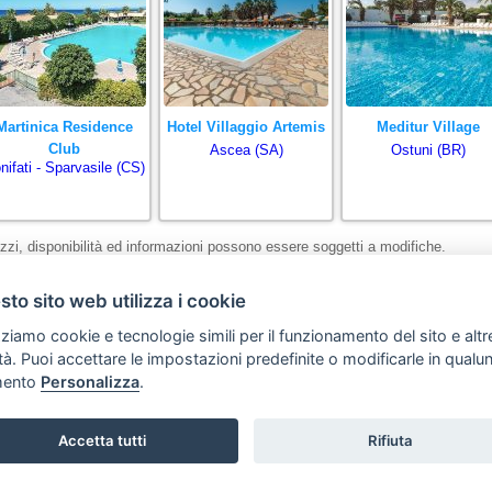
Martinica Residence
Hotel Villaggio Artemis
Meditur Village
Club
Ascea (SA)
Ostuni (BR)
nifati - Sparvasile (CS)
zzi, disponibilità ed informazioni possono essere soggetti a modifiche.
to sito web utilizza i cookie
Home
Agenzia
Privacy policy
Avviso Legale
Preferenze cookie
zziamo cookie e tecnologie simili per il funzionamento del sito e altr
STA Sunny Travel Agency
: 0734.671500 - Copyright © Tutti i diritti sono riservati
lità. Puoi accettare le impostazioni predefinite o modificarle in qual
Hello Vacanze S.r.L., via A. Costa n° 2 - 63822 Porto San Giorgio (FM)
ento
Personalizza
.
Partita IVA 02257690442 - R.E.A. FM-200734
Accetta tutti
Rifiuta