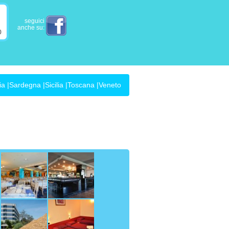
seguici
anche su:
0
ia
|
Sardegna
|
Sicilia
|
Toscana
|
Veneto