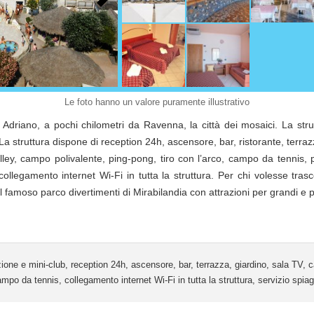
Le foto hanno un valore puramente illustrativo
 Adriano, a pochi chilometri da Ravenna, la città dei mosaici. La str
a struttura dispone di reception 24h, ascensore, bar, ristorante, terraz
ey, campo polivalente, ping-pong, tiro con l’arco, campo da tennis, 
ollegamento internet Wi-Fi in tutta la struttura. Per chi volesse trasc
famoso parco divertimenti di Mirabilandia con attrazioni per grandi e pi
zione e mini-club, reception 24h, ascensore, bar, terrazza, giardino, sala TV
campo da tennis, collegamento internet Wi-Fi in tutta la struttura, servizio spia