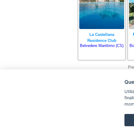
La Castellana
Residence Club
Belvedere Marittimo (CS)
Bo
Pre
Ques
Utili
fina
mom