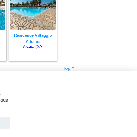
Residence Villaggio
Artemis
Ascea (SA)
Top ^
e
unque