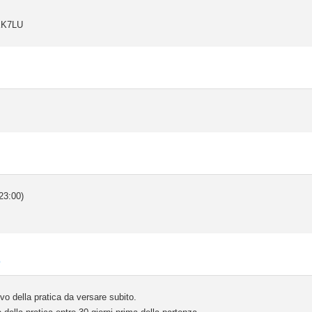
KK7LU
23:00)
e
 della pratica da versare subito.