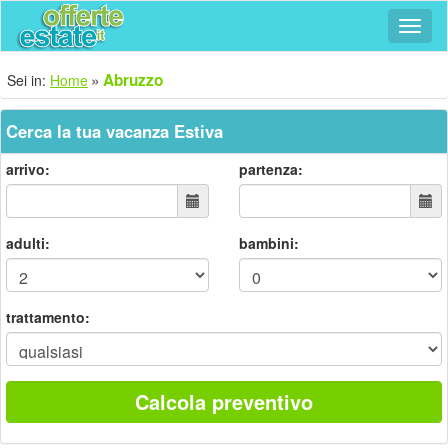
Navig
Abruzzo
Sei in:
Home
Cerca la tua vacanza Estiva
arrivo:
partenza:
adulti:
bambini:
trattamento:
Calcola preventivo