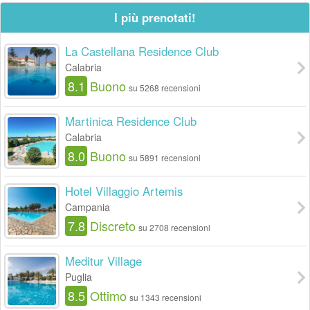
I più prenotati!
La Castellana Residence Club
Calabria
8.1
Buono
su 5268 recensioni
Martinica Residence Club
Calabria
8.0
Buono
su 5891 recensioni
Hotel Villaggio Artemis
Campania
7.8
Discreto
su 2708 recensioni
Meditur Village
Puglia
8.5
Ottimo
su 1343 recensioni