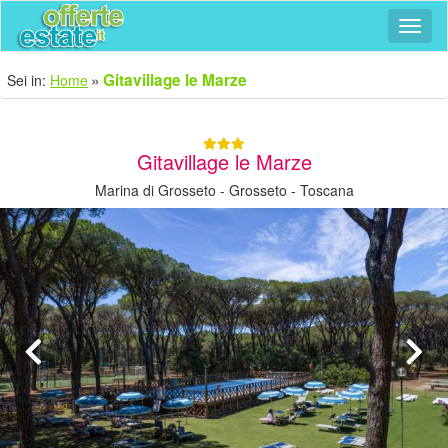
Navig
Gitavillage le Marze
Sei in:
Home
Gitavillage le Marze
Marina di Grosseto - Grosseto - Toscana