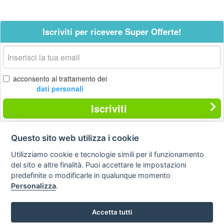
Iscriviti per ricevere Super Offerte!
La
tua
email
acconsento al trattamento dei
dati personali
Iscriviti
Questo sito web utilizza i cookie
Contatti
Privacy
Avviso
Utilizziamo cookie e tecnologie simili per il funzionamento
policy
legale
del sito e altre finalità. Puoi accettare le impostazioni
predefinite o modificarle in qualunque momento
Preferenze cookie
Personalizza
.
STA Sunny Travel Agency
: 0734.671500
Accetta tutti
Copyright © Tutti i diritti sono riservati